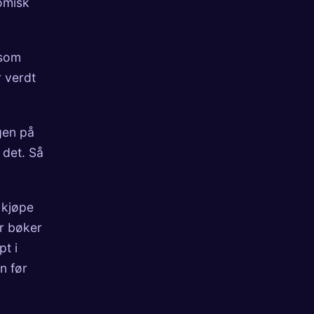
nomisk
 som
r verdt
gen på
 det. Så
 kjøpe
r bøker
pt i
n før