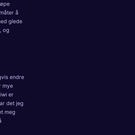
jøpe
 måter å
med glede
, og
gvis endre
er mye
iwi er
ar det jeg
fet meg
å