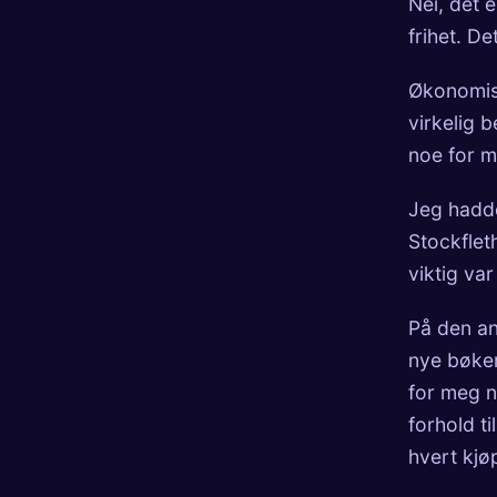
Nei, det 
frihet. D
Økonomisk
virkelig 
noe for m
Jeg hadde
Stockflet
viktig var
På den an
nye bøker
for meg n
forhold ti
hvert kjø