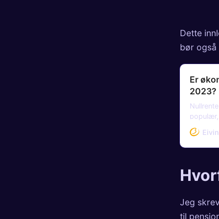
Dette inn
bør også 
Er øko
2023?
Nullrent
populær,
endret s
Eivi
frihet me
Hvorf
Jeg skrev
til pensj