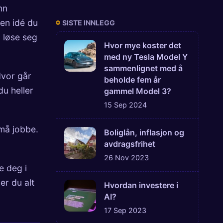
nn
 en idé du
SISTE INNLEGG
 løse seg
Hvor mye koster det
med ny Tesla Model Y
sammenlignet med å
Hvor går
beholde fem år
u heller
gammel Model 3?
15 Sep 2024
 må jobbe.
Boliglån, inflasjon og
avdragsfrihet
26 Nov 2023
e deg i
er du alt
Hvordan investere i
AI?
17 Sep 2023