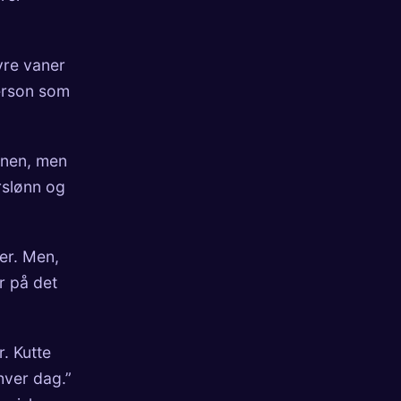
yre vaner
person som
nnen, men
rslønn og
er. Men,
r på det
. Kutte
hver dag.”