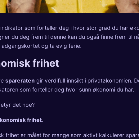
 indikator som forteller deg i hvor stor grad du har ø
egner du deg frem til denne kan du også finne frem til n
n adgangskortet og ta evig ferie.
omisk frihet
re
spareraten
gir verdifull innsikt i privatøkonomien. D
katoren som forteller deg hvor sunn økonomi du har.
etyr det noe?
konomisk frihet
.
 frihet er målet for mange som aktivt kalkulerer spar