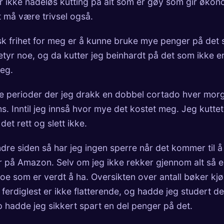
er ikke nådeløs kutting på alt som er gøy som gir øko
et må være trivsel også.
 frihet for meg er å kunne bruke mye penger på det
betyr noe, og da kutter jeg beinhardt på det som ikke e
eg.
 perioder der jeg drakk en dobbel cortado hver mor
hs. Inntil jeg innså hvor mye det kostet meg. Jeg kuttet
 det rett og slett ikke.
dre siden så har jeg ingen sperre når det kommer til å
 på Amazon. Selv om jeg ikke rekker gjennom alt så e
oe som er verdt å ha. Oversikten over antall bøker kjø
l ferdiglest er ikke flatterende, og hadde jeg studert de
p hadde jeg sikkert spart en del penger på det.