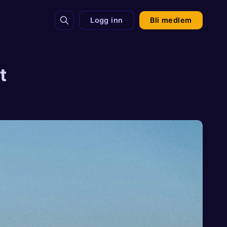
Logg inn
Bli medlem
t