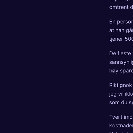
omtrent 
En person
at han gå
tjener 50
De fleste
sannsynli
høy spare
Riktignok
jeg vil ik
som du sy
Tvert imo
kostnader