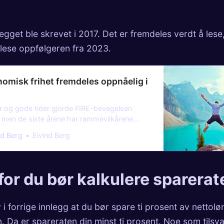
legget ble skrevet i 2017. Det er fremdeles verdt å les
lese oppfølgeren fra 2023.
nomisk frihet fremdeles oppnåelig i
er og gode tider gjorde FIRE-bevegelsen
 men de siste årene har rammevilkårene
eg. Er det fremdeles mulig med økonomisk
nd Berg
Eivind Berg
d økt skattetrykk, renter og inflasjon?
or du bør kalkulere sparerat
 i
forrige innlegg
at du bør spare ti prosent av nettolø
on. Da er spareraten din minst ti prosent. Noe som tilsv