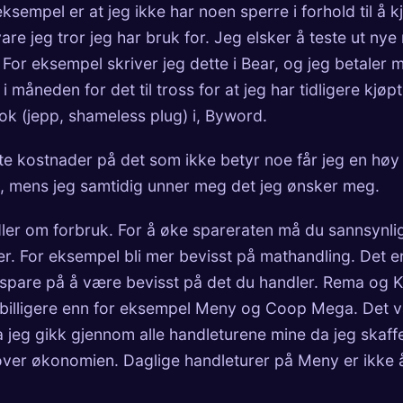
ksempel er at jeg ikke har noen sperre i forhold til å k
re jeg tror jeg har bruk for. Jeg elsker å teste ut nye
 For eksempel skriver jeg dette i
Bear
, og jeg betaler 
i måneden for det til tross for at jeg har tidligere kjøpt
ok
(jepp, shameless plug) i,
Byword
.
te kostnader på det som ikke betyr noe får jeg en høy
, mens jeg samtidig unner meg det jeg ønsker meg.
er om forbruk. For å øke spareraten må du sannsynli
r. For eksempel bli mer bevisst på mathandling. Det 
spare på å være bevisst på det du handler. Rema og K
 billigere enn for eksempel Meny og Coop Mega. Det v
a jeg gikk gjennom alle handleturene mine da jeg skaf
over økonomien. Daglige handleturer på Meny er ikke 