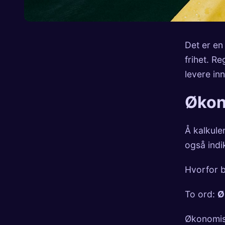
Det er en
frihet. R
levere in
Økon
Å kalkule
også indi
Hvorfor b
To ord:
Ø
Økonomisk