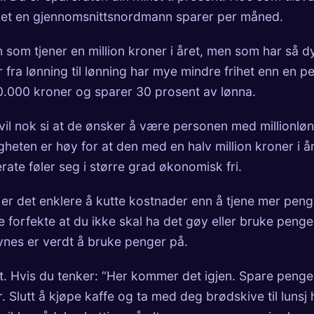
det en gjennomsnittsnordmann sparer per måned.
 som tjener en million kroner i året, men som har så d
r fra lønning til lønning har mye mindre frihet enn en 
0.000 kroner og sparer 30 prosent av lønna.
 vil nok si at de ønsker å være personen med millionlø
gheten er høy for at den med en halv million kroner i å
rate føler seg i større grad økonomisk fri.
 er det enklere å kutte kostnader enn å tjene mer peng
ke forfekte at du ikke skal ha det gøy eller bruke penge
nes er verdt å bruke penger på.
t. Hvis du tenker: “Her kommer det igjen. Spare penger
. Slutt å kjøpe kaffe og ta med deg brødskive til lunsj 