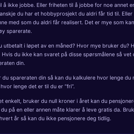
il å ikke jobbe. Eller friheten til å jobbe for noe annet e
nskje du har et hobbyprosjekt du aldri får tid til. Eller
nne med som du aldri får realisert. Det er mye som kan
øy sparerate.
u utbetalt i løpet av en måned? Hvor mye bruker du? 
Hvis du ikke kan svaret på disse spørsmålene så vet d
eraten din.
r du spareraten din så kan du kalkulere hvor lenge du
hvor lenge det er til du er “fri”.
et enkelt, bruker du null kroner i året kan du pensjoner
 du på en eller annen måte klarer å leve gratis da. Bruk
 hvert år så kan du ikke pensjonere deg tidlig.