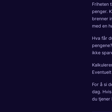
Friheten t
penger. Ka
brenner i
med en h
Hva får d
pengene? 
ikke spar
Kalkulere
Eventuelt 
For å si d
dag. Hvis
du tjener