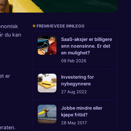
konomisk
FREMHEVEDE INNLEGG
år du kan
SaaS-aksjer er billigere
enn noensinne. Er det
en mulighet?
09 Feb 2026
et er
Investering for
nybegynnere
27 Aug 2022
Jobbe mindre eller
kjøpe fritid?
28 May 2017
eraten.