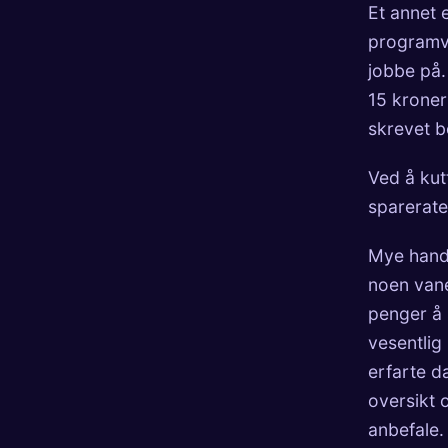
Et annet e
programva
jobbe på.
15 kroner 
skrevet
b
Ved å kut
sparerate
Mye handl
noen vane
penger å 
vesentlig
erfarte d
oversikt 
anbefale.