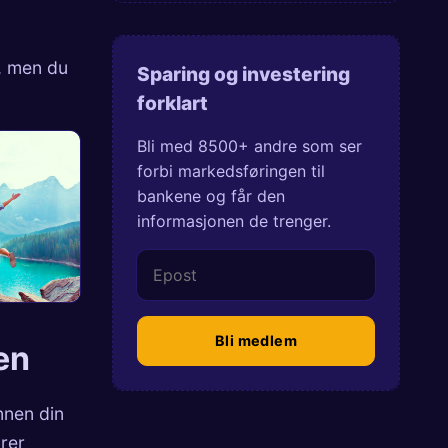
e, men du
Sparing og investering
forklart
Bli med 8500+ andre som ser
forbi markedsføringen til
bankene og får den
informasjonen de trenger.
Bli medlem
en
nnen din
arer