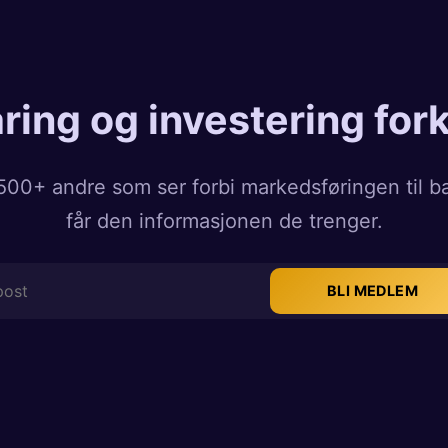
ring og investering fork
500+ andre som ser forbi markedsføringen til 
får den informasjonen de trenger.
BLI MEDLEM