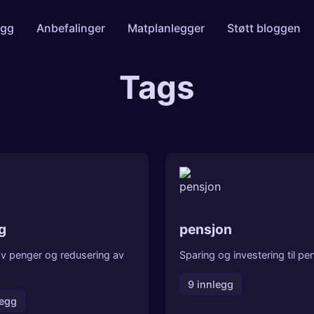
egg
Anbefalinger
Matplanlegger
Støtt bloggen
Tags
g
pensjon
av penger og redusering av
Sparing og investering til pe
9 innlegg
legg