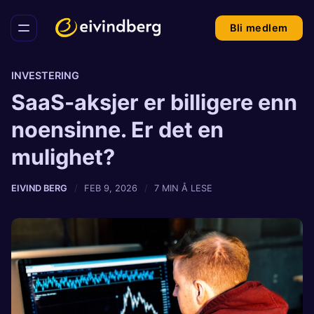
Bli medlem
INVESTERING
SaaS-aksjer er billigere enn
noensinne. Er det en
mulighet?
EIVIND BERG
FEB 9, 2026
7 MIN Å LESE