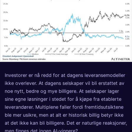
Investorer er nå redd for at dagens leveransemodeller
ikke overlever. At dagens selskaper vil bli erstattet av
noe nytt, bedre og mye billigere. At selskaper lager
sine egne løsninger i stedet for å kjøpe fra etablerte
leverandører. Multiplene faller fordi fremtidsutsiktene
ble mer usikre, men at alt er historisk billig betyr ikke
at det ikke kan bli billigere. Det er naturlige reaksjoner,
men finnes det ingen AI-vinnere?