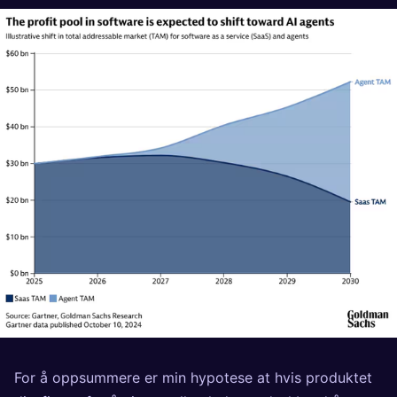
For å oppsummere er min hypotese at hvis produktet