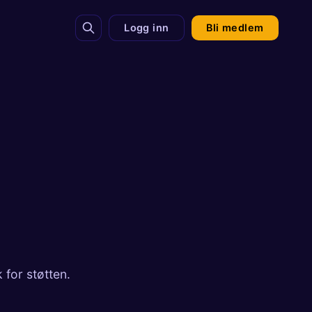
Logg inn
Bli medlem
for støtten.