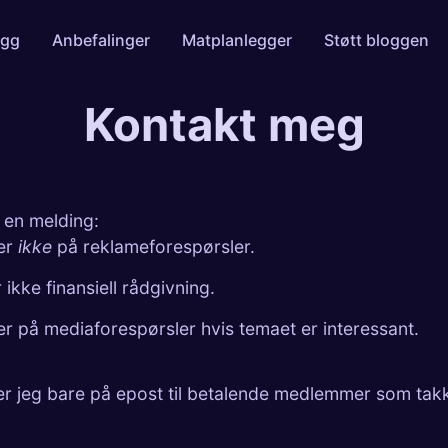
egg
Anbefalinger
Matplanlegger
Støtt bloggen
Kontakt meg
 en melding:
er
ikke
på reklameforespørsler.
r ikke finansiell rådgivning.
r på mediaforespørsler hvis temaet er interessant.
er jeg bare på epost til
betalende medlemmer
som takk 