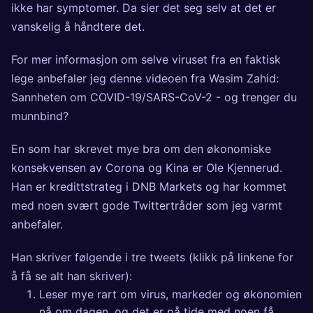
ikke har symptomer. Da sier det seg selv at det er
vanskelig å håndtere det.
For mer informasjon om selve viruset fra en faktisk
lege anbefaler jeg denne videoen fra Wasim Zahid:
Sannheten om COVID-19/SARS-CoV-2 - og trenger du
munnbind?
En som har skrevet mye bra om den økonomiske
konsekvensen av Corona og Kina er Ole Kjennerud.
Han er kredittstrateg i DNB Markets og har kommet
med noen svært gode Twittertråder som jeg varmt
anbefaler.
Han skriver følgende i tre tweets (klikk på linkene for
å få se alt han skriver):
Leser mye rart om virus, markeder og økonomien
nå om dagen, og det er på tide med noen få