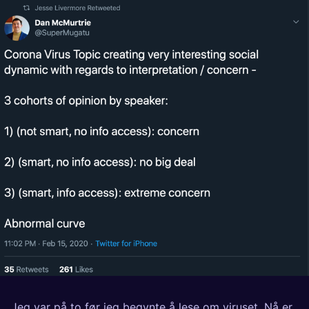
Jeg var på to før jeg begynte å lese om viruset. Nå er