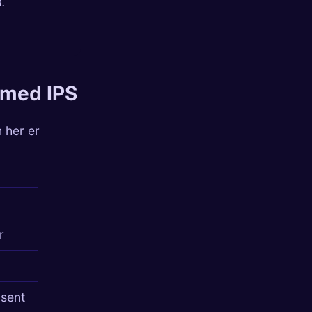
.
 med IPS
 her er
r
osent