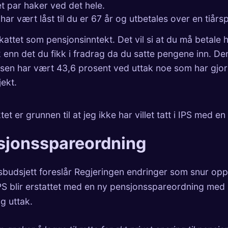
t par haker ved det hele.
ar vært låst til du er 67 år og utbetales over en tiårs
skattet som pensjonsinntekt. Det vil si at du må betale 
 enn det du fikk i fradrag da du satte pengene inn. D
sen har vært 43,6 prosent ved uttak noe som har gjort 
ekt.
et er grunnen til at jeg ikke har villet tatt i IPS med en
sjonsspareordning
atsbudsjett foreslår Regjeringen endringer som snur op
PS blir erstattet med en ny pensjonsspareordning med l
g uttak.