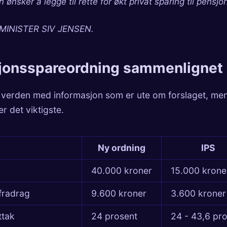
 ønsker å legge til rette for økt privat sparing til pensjon
INISTER SIV JENSEN.
jonsspareordning sammenlignet
ll verden med informasjon som er ute om forslaget, men
r det viktigste.
Ny ordning
IPS
40.000 kroner
15.000 krone
efradrag
9.600 kroner
3.600 kroner
ttak
24 prosent
24 - 43,6 pr