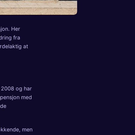
sjon
. Her
dring fra
delaktig at
i 2008 og har
en pensjon med
nde
rlokkende, men