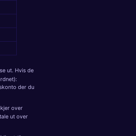
se ut. Hvis de
rdnet
):
skonto der du
skjer over
tale ut over