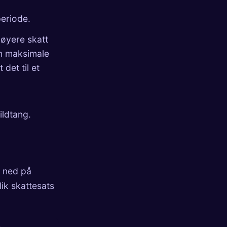
periode.
høyere skatt
en maksimale
det til et
 ildtang.
p ned på
ik skattesats