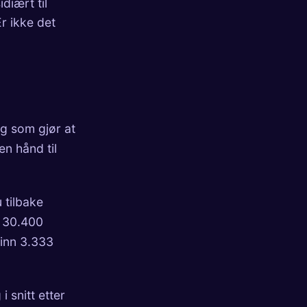
diært til
Er ikke det
g som gjør at
n hånd til
 tilbake
n 30.400
inn 3.333
 snitt etter