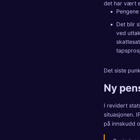
det har vært e
Pengene h
Det blir 
ved uttak
skattesat
tapsprosj
Det siste punkt
Ny pen
I revidert st
situasjonen. I
på innskudd o