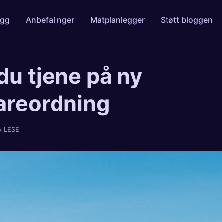
egg
Anbefalinger
Matplanlegger
Støtt bloggen
du tjene på ny
areordning
Å LESE