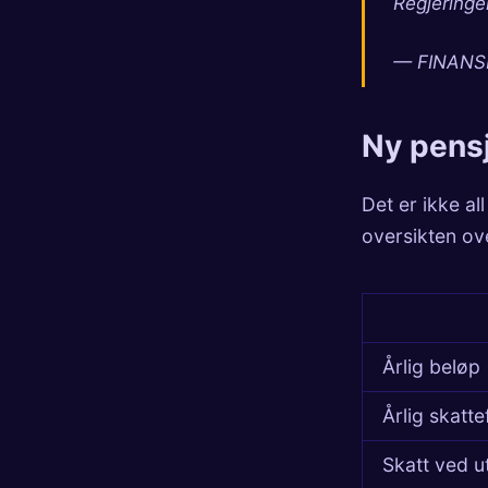
Regjeringen
— FINANSM
Ny pens
Det er ikke a
oversikten ove
Årlig beløp
Årlig skatt
Skatt ved u