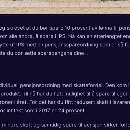
jeg skrevet at
du bør spare 10 prosent av lønna til pen
som alle andre, å spare i IPS. Nå kan en etterlengtet en
ytte ut IPS med en pensjonsspareordning som er så for
ste du bør sette sparepengene dine i.
individuell pensjonsordning med skattefordel. Den kom 
 produkt. Til nå har du hatt mulighet til å spare til eg
kroner i året. For det har du fått redusert skatt tilsvare
or inntekt som i 2017 er 24 prosent.
i mindre skatt og samtidig spare til pensjon virker fo