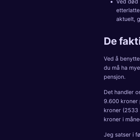
Ved død s
etterlatt
aktuelt, 
De fakti
Ved å benytte
du må ha mye 
pensjon.
Det handler om
9.600 kroner p
kroner (2533 
kroner i måne
Jeg satser i f