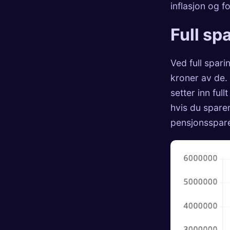
inflasjon og 
Full sp
Ved full spar
kroner av de.
setter inn fu
hvis du spare
pensjonsspar