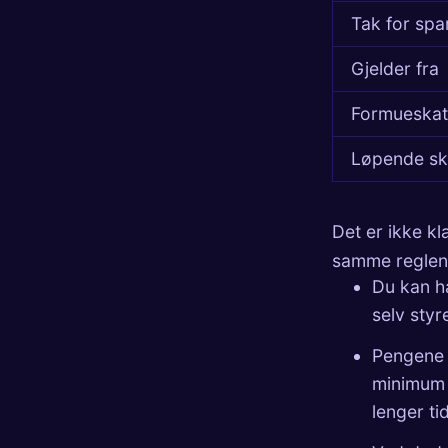
Tak for spa
Gjelder fra
Formueskat
Løpende sk
Det er ikke kl
samme reglene
Du kan h
selv styr
Pengene e
minimum 1
lenger tid