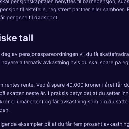
kal pensjonskapitalen benyttes til barnepensjon, subsi
epensjon til ektefelle, registrert partner eller samboer. 
går pengene til dødsboet.
ske tall
 deg av pensjonsspareordningen vil du få skattefradra
høyere alternativ avkastning hvis du skal spare på ege
 rentes rente. Ved å spare 40.000 kroner i året får du
å skatten neste år. I praksis betyr det at du setter in
kroner i måneden) og får avkastning som om du satte 
den.
ølgende eksempler på at du får fem prosent avkastning i